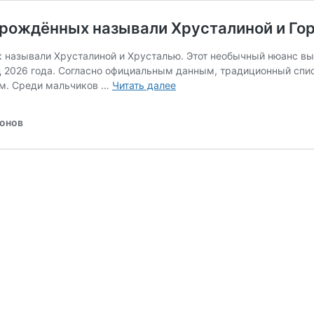
орождённых называли Хрусталиной и Го
 называли Хрусталиной и Хрусталью. Этот необычный нюанс выя
 2026 года. Согласно официальным данным, традиционный спис
В
ям. Среди мальчиков …
Читать далее
Астраханской
области
ионов
в
марте
новорождённых
называли
Хрусталиной
и
Гордеем