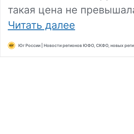
такая цена не превышала
Цены
Читать далее
на
новогодние
ёлки
Юг России | Новости регионов ЮФО, СКФО, новых рег
на
Кубани
вырастут
на
20%