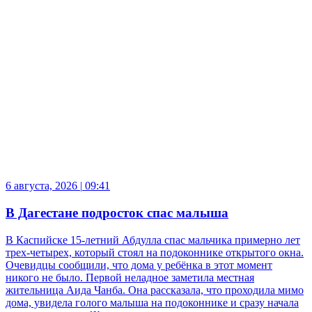
6 августа, 2026
|
09:41
В Дагестане подросток спас малыша
В Каспийске 15-летний Абдулла спас мальчика примерно лет
трех-четырех, который стоял на подоконнике открытого окна.
Очевидцы сообщили, что дома у ребёнка в этот момент
никого не было. Первой неладное заметила местная
жительница Аида Чанба. Она рассказала, что проходила мимо
дома, увидела голого малыша на подоконнике и сразу начала