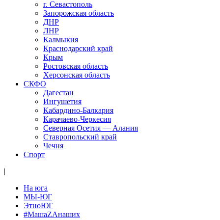
г. Севастополь
Запорожская область
ДНР
ЛНР
Калмыкия
Краснодарский край
Крым
Ростовская область
Херсонская область
СКФО
Дагестан
Ингушетия
Кабардино-Балкария
Карачаево-Черкесия
Северная Осетия — Алания
Ставропольский край
Чечня
Спорт
|
На юга
МЫ-ЮГ
ЭтноЮГ
#МашаZАнаших