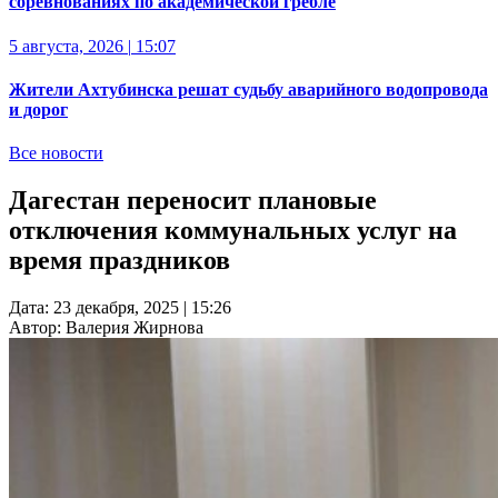
соревнованиях по академической гребле
5 августа, 2026
|
15:07
Жители Ахтубинска решат судьбу аварийного водопровода
и дорог
Все новости
Дагестан переносит плановые
отключения коммунальных услуг на
время праздников
Дата:
23 декабря, 2025
|
15:26
Автор:
Валерия Жирнова