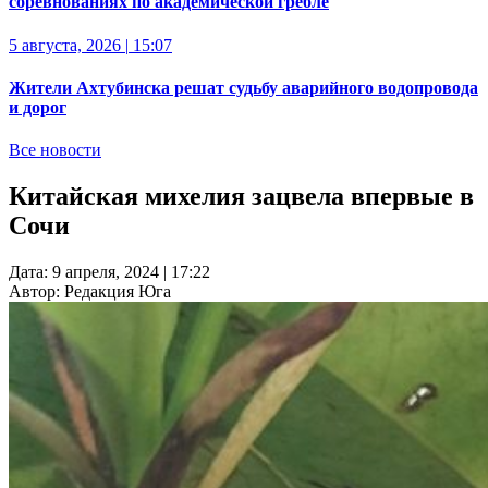
соревнованиях по академической гребле
5 августа, 2026
|
15:07
Жители Ахтубинска решат судьбу аварийного водопровода
и дорог
Все новости
Китайская михелия зацвела впервые в
Сочи
Дата:
9 апреля, 2024
|
17:22
Автор:
Редакция Юга