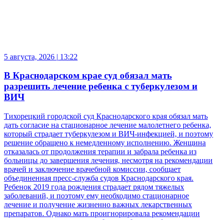
5 августа, 2026
|
13:22
В Краснодарском крае суд обязал мать
разрешить лечение ребенка с туберкулезом и
ВИЧ
Тихорецкий городской суд Краснодарского края обязал мать
дать согласие на стационарное лечение малолетнего ребенка,
который страдает туберкулезом и ВИЧ-инфекцией, и поэтому
решение обращено к немедленному исполнению. Женщина
отказалась от продолжения терапии и забрала ребенка из
больницы до завершения лечения, несмотря на рекомендации
врачей и заключение врачебной комиссии, сообщает
объединенная пресс-служба судов Краснодарского края.
Ребенок 2019 года рождения страдает рядом тяжелых
заболеваний, и поэтому ему необходимо стационарное
лечение и получение жизненно важных лекарственных
препаратов. Однако мать проигнорировала рекомендации