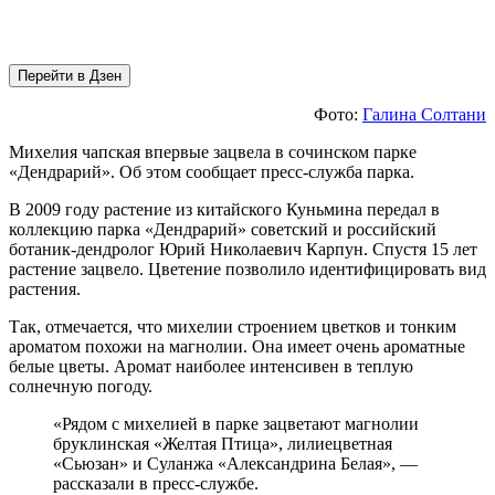
Перейти в Дзен
Фото:
Галина Солтани
Михелия чапская впервые зацвела в сочинском парке
«Дендрарий». Об этом сообщает пресс-служба парка.
В 2009 году растение из китайского Куньмина передал в
коллекцию парка «Дендрарий» советский и российский
ботаник-дендролог Юрий Николаевич Карпун. Спустя 15 лет
растение зацвело. Цветение позволило идентифицировать вид
растения.
Так, отмечается, что михелии строением цветков и тонким
ароматом похожи на магнолии. Она имеет очень ароматные
белые цветы. Аромат наиболее интенсивен в теплую
солнечную погоду.
«Рядом с михелией в парке зацветают магнолии
бруклинская «Желтая Птица», лилиецветная
«Сьюзан» и Суланжа «Александрина Белая», —
рассказали в пресс-службе.