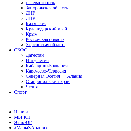
г. Севастополь
Запорожская область
ДНР
ЛНР
Калмыкия
Краснодарский край
Крым
Ростовская область
Херсонская область
СКФО
Дагестан
Ингушетия
Кабардино-Балкария
Карачаево-Черкесия
Северная Осетия — Алания
Ставропольский край
Чечня
Спорт
|
На юга
МЫ-ЮГ
ЭтноЮГ
#МашаZАнаших