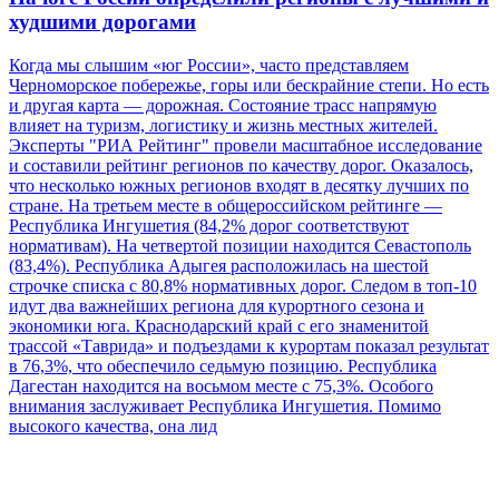
худшими дорогами
Когда мы слышим «юг России», часто представляем
Черноморское побережье, горы или бескрайние степи. Но есть
и другая карта — дорожная. Состояние трасс напрямую
влияет на туризм, логистику и жизнь местных жителей.
Эксперты "РИА Рейтинг" провели масштабное исследование
и составили рейтинг регионов по качеству дорог. Оказалось,
что несколько южных регионов входят в десятку лучших по
стране. На третьем месте в общероссийском рейтинге —
Республика Ингушетия (84,2% дорог соответствуют
нормативам). На четвертой позиции находится Севастополь
(83,4%). Республика Адыгея расположилась на шестой
строчке списка с 80,8% нормативных дорог. Следом в топ-10
идут два важнейших региона для курортного сезона и
экономики юга. Краснодарский край с его знаменитой
трассой «Таврида» и подъездами к курортам показал результат
в 76,3%, что обеспечило седьмую позицию. Республика
Дагестан находится на восьмом месте с 75,3%. Особого
внимания заслуживает Республика Ингушетия. Помимо
высокого качества, она лид