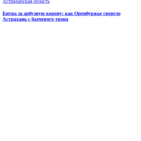
Астраханская область
Битва за арбузную корону: как Оренбуржье свергло
Астрахань с бахчевого трона