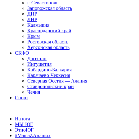
г. Севастополь
Запорожская область
ДНР
ЛНР
Калмыкия
Краснодарский край
Крым
Ростовская область
Херсонская область
СКФО
Дагестан
Ингушетия
Кабардино-Балкария
Карачаево-Черкесия
Северная Осетия — Алания
Ставропольский край
Чечня
Спорт
|
На юга
МЫ-ЮГ
ЭтноЮГ
#МашаZАнаших